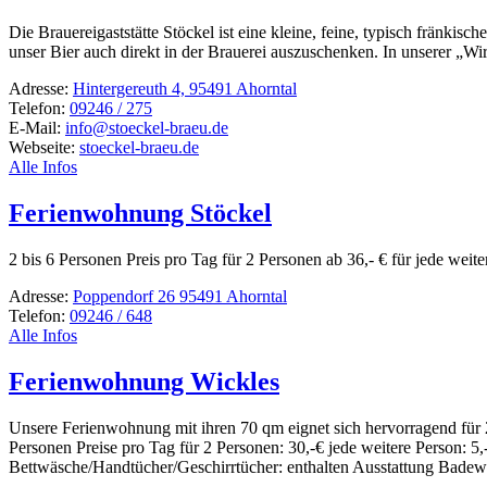
Die Braue­rei­gast­stätte Stöckel ist eine kleine, feine, typisch frän­k
unser Bier auch direkt in der Brauerei auszu­schenken. In unserer „W
Adresse:
Hintergereuth 4, 95491 Ahorntal
Telefon:
09246 / 275
E-Mail:
info@stoeckel-braeu.de
Webseite:
stoeckel-braeu.de
Alle Infos
Ferienwohnung Stöckel
2 bis 6 Personen Preis pro Tag für 2 Personen ab 36,- € für jede weiter
Adresse:
Poppendorf 26 95491 Ahorntal
Telefon:
09246 / 648
Alle Infos
Ferienwohnung Wickles
Unsere Feri­en­woh­nung mit ihren 70 qm eignet sich hervor­ra­gend f
Personen Preise pro Tag für 2 Personen: 30,-€ jede weitere Person: 
Bettwäsche/Handtücher/Geschirrtücher: enthalten Ausstat­tung Bad