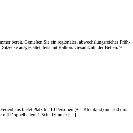
mmer bereit. Genießen Sie ein regio­nales, abwechs­lungs­rei­ches Früh­
tz­ecke ausge­stattet, teils mit Balkon. Gesamt­zahl der Betten: 9
 Feri­en­haus bietet Platz für 10 Personen (+ 1 Klein­kind) auf 160 qm.
mer mit Doppel­betten, 1 Schlafzimmer […]