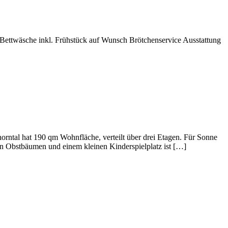
Bett­wä­sche inkl. Früh­stück auf Wunsch Bröt­chen­ser­vice Ausstat­tung
orntal hat 190 qm Wohn­fläche, verteilt über drei Etagen. Für Sonne
en Obst­bäumen und einem kleinen Kinder­spiel­platz ist […]