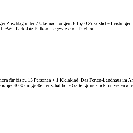
liger Zuschlag unter 7 Über­nach­tungen: € 15,00 Zusätz­liche Leis­tungen 
he/WC Park­platz Balkon Liege­wiese mit Pavillon
ahorn für bis zu 13 Personen + 1 Klein­kind. Das Ferien-Land­haus im Ah
hö­rige 4600 qm große herr­schaft­liche Garten­grund­stück mit vielen alt