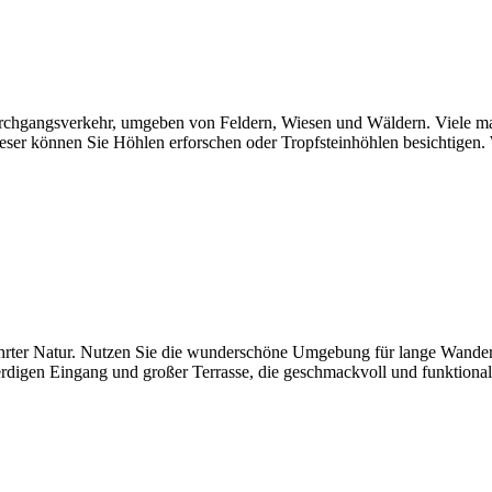
rch­gangs­ver­kehr, umgeben von Feldern, Wiesen und Wäldern. Viele ma
ieser können Sie Höhlen erfor­schen oder Tropf­stein­höhlen besich­tigen
be­rührter Natur. Nutzen Sie die wunder­schöne Umge­bung für lange Wande­r
rdigen Eingang und großer Terrasse, die geschmack­voll und funk­tional 