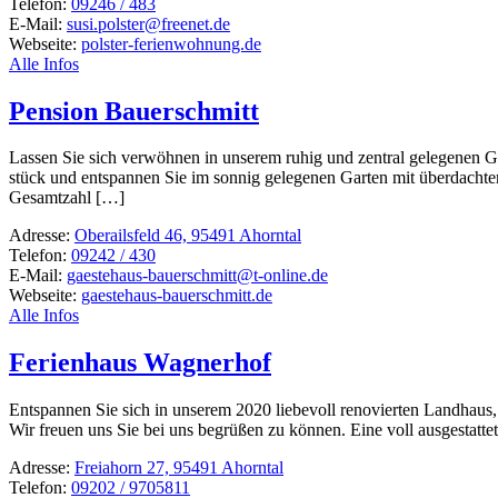
Telefon:
09246 / 483
E-Mail:
susi.polster@freenet.de
Webseite:
polster-ferienwohnung.de
Alle Infos
Pension Bauerschmitt
Lassen Sie sich verwöhnen in unserem ruhig und zentral gele­genen Gäst
stück und entspannen Sie im sonnig gele­genen Garten mit über­dachtem
Gesamtzahl […]
Adresse:
Oberailsfeld 46, 95491 Ahorntal
Telefon:
09242 / 430
E-Mail:
gaestehaus-bauerschmitt@t-online.de
Webseite:
gaestehaus-bauerschmitt.de
Alle Infos
Ferienhaus Wagnerhof
Entspannen Sie sich in unserem 2020 liebe­voll reno­vierten Land­haus, 
Wir freuen uns Sie bei uns begrüßen zu können. Eine voll ausge­stat­
Adresse:
Freiahorn 27, 95491 Ahorntal
Telefon:
09202 / 9705811