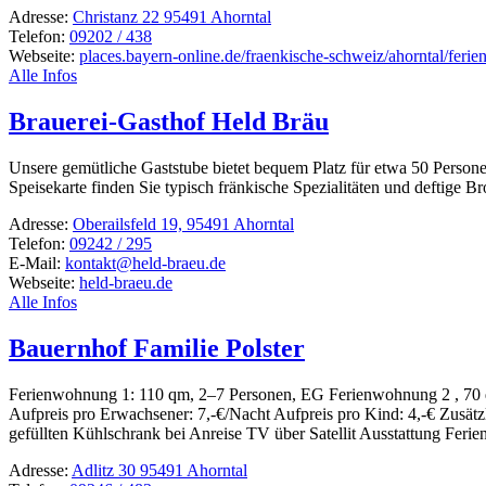
Adresse:
Christanz 22 95491 Ahorntal
Telefon:
09202 / 438
Webseite:
places.bayern-online.de/fraenkische-schweiz/ahorntal/feri
Alle Infos
Brauerei-Gasthof Held Bräu
Unsere gemüt­liche Gast­stube bietet bequem Platz für etwa 50 Personen
Spei­se­karte finden Sie typisch frän­ki­sche Spezia­li­täten und deftige
Adresse:
Oberailsfeld 19, 95491 Ahorntal
Telefon:
09242 / 295
E-Mail:
kontakt@held-braeu.de
Webseite:
held-braeu.de
Alle Infos
Bauernhof Familie Polster
Feri­en­woh­nung 1: 110 qm, 2–7 Personen, EG Feri­en­woh­nung 2 , 70 q
Aufpreis pro Erwach­sener: 7,-€/Nacht Aufpreis pro Kind: 4,-€ Zusätz­
gefüllten Kühl­schrank bei Anreise TV über Satellit Ausstat­tung Feri­
Adresse:
Adlitz 30 95491 Ahorntal