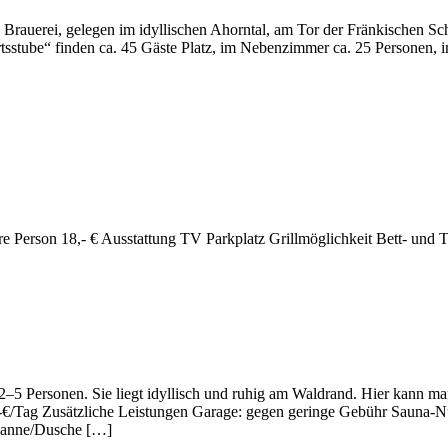
i­sche Brauerei, gelegen im idyl­li­schen Ahorntal, am Tor der Frän­ki­sche
irts­stube“ finden ca. 45 Gäste Platz, im Neben­zimmer ca. 25 Persone
e Person 18,- € Ausstat­tung TV Park­platz Grill­mög­lich­keit Bett- und T
ür 2–5 Personen. Sie liegt idyl­lisch und ruhig am Wald­rand. Hier kan
5,-€/Tag Zusätz­liche Leis­tungen Garage: gegen geringe Gebühr Sauna
ewanne/Dusche […]