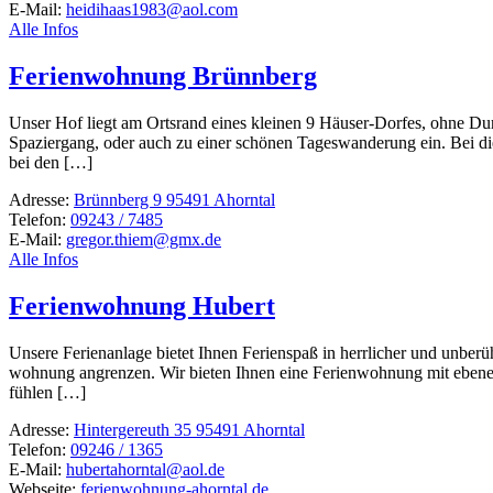
E-Mail:
heidihaas1983@aol.com
Alle Infos
Ferienwohnung Brünnberg
Unser Hof liegt am Orts­rand eines kleinen 9 Häuser-Dorfes, ohne Du
Spazier­gang, oder auch zu einer schönen Tages­wan­de­rung ein. Bei d
bei den […]
Adresse:
Brünnberg 9 95491 Ahorntal
Telefon:
09243 / 7485
E-Mail:
gregor.thiem@gmx.de
Alle Infos
Ferienwohnung Hubert
Unsere Feri­en­an­lage bietet Ihnen Feri­en­spaß in herr­li­cher und un
woh­nung angrenzen. Wir bieten Ihnen eine Feri­en­woh­nung mit eben­e
fühlen […]
Adresse:
Hintergereuth 35 95491 Ahorntal
Telefon:
09246 / 1365
E-Mail:
hubertahorntal@aol.de
Webseite:
ferienwohnung-ahorntal.de