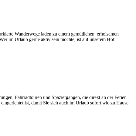
rkierte Wander­wege laden zu einem gemüt­li­chen, erhol­samen
. Wer im Urlaub gerne aktiv sein möchte, ist auf unserem Hof
ungen, Fahr­rad­touren und Spazier­gängen, die direkt an der Feri­en­
einge­richtet ist, damit Sie sich auch im Urlaub sofort wie zu Hause