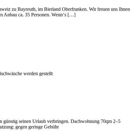
n Schweiz zu Bayreuth, im Bier­land Ober­franken. Wir freuen uns Ihnen
n, im Anbau ca. 35 Personen. Wenn‘s […]
isch­wä­sche werden gestellt
n man günstig seinen Urlaub verbringen. Dach­woh­nung 70qm 2–5
-Nutzung: gegen geringe Gebühr