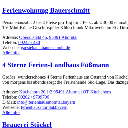
Ferienwohnung Bauerschmitt
Perso­nen­an­zahl: 2 bis 4 Preise pro Tag für 2 Pers.: ab € 30,00 einma­
TV Mini-Küche Geschirr­spüler Kühl­schrank Mikro­welle im EG Dusc
Adresse:
Oberailsfeld 46, 95491 Ahorntal
Telefon:
09242 / 430
Webseite:
gaestehaus-bauerschmitt.de
Alle Infos
4 Sterne Ferien-Landhaus Füßmann
Großes, wunder­schönes 4 Sterne Feri­en­haus am Orts­rand von Kirch­
von morgens bis abends sorgt die Frei­ste­hende Süd-Lage. Das dazu­ge­
Adresse:
Kirchahorn 20 1/2 95491 Ahorntal OT Kirchahorn
Telefon:
09202 / 9709706
E-Mail:
info@ferienhausahorntal.bayern
Webseite:
ferienhausahorntal.bayern
Alle Infos
Brauerei Stöckel