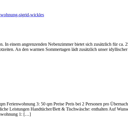
enwohnung-sigrid-wickles
. In einem angren­zenden Neben­zimmer bietet sich zusätz­lich für ca. 2
 Brot­zeiten. An den warmen Sommer­tagen lädt zusätz­lich unser idyl­li­sch
m Feri­en­woh­nung 3: 50 qm Preise Preis bei 2 Personen pro Über­nach­tu
liche Leis­tungen Handtücher/Bett & Tisch­wä­sche: enthalten Auf Wunsch
en­woh­nung 1: […]