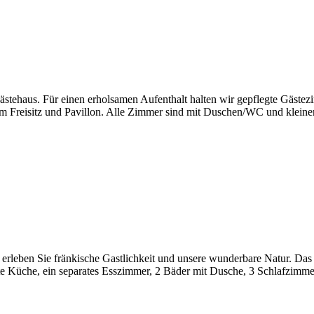
e­haus. Für einen erhol­samen Aufent­halt halten wir gepflegte Gäste­zi
 Frei­sitz und Pavillon. Alle Zimmer sind mit Duschen/WC und kleiner Si
erleben Sie frän­ki­sche Gast­lich­keit und unsere wunder­bare Natur. Das
tete Küche, ein sepa­rates Esszimmer, 2 Bäder mit Dusche, 3 Schlaf­zim