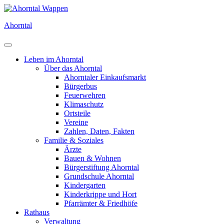
Direkt
zum
Ahorntal
Inhalt
Leben im Ahorntal
Über das Ahorntal
Ahorntaler Einkaufsmarkt
Bürgerbus
Feuerwehren
Klimaschutz
Ortsteile
Vereine
Zahlen, Daten, Fakten
Familie & Soziales
Ärzte
Bauen & Wohnen
Bürgerstiftung Ahorntal
Grundschule Ahorntal
Kindergarten
Kinderkrippe und Hort
Pfarrämter & Friedhöfe
Rathaus
Verwaltung