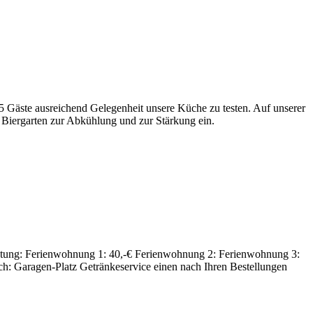
5 Gäste ausrei­chend Gele­gen­heit unsere Küche zu testen. Auf unserer
er Bier­garten zur Abküh­lung und zur Stär­kung ein.
ng: Feri­en­woh­nung 1: 40,-€ Feri­en­woh­nung 2: Feri­en­woh­nung 3:
: Garagen-Platz Geträn­ke­ser­vice einen nach Ihren Bestel­lungen