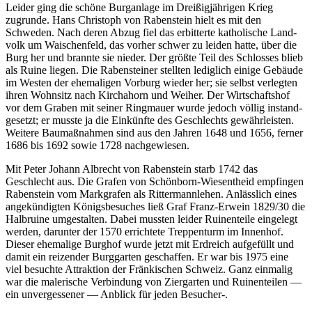
Leider ging die schöne Burg­an­lage im Drei­ßig­jäh­rigen Krieg
zugrunde. Hans Chris­toph von Raben­stein hielt es mit den
Schweden. Nach deren Abzug fiel das erbit­terte katho­li­sche Land­
volk um Waischen­feld, das vorher schwer zu leiden hatte, über die
Burg her und brannte sie nieder. Der größte Teil des Schlosses blieb
als Ruine liegen. Die Raben­steiner stellten ledig­lich einige Gebäude
im Westen der ehema­ligen Vorburg wieder her; sie selbst verlegten
ihren Wohn­sitz nach Kirch­ahorn und Weiher. Der Wirt­schaftshof
vor dem Graben mit seiner Ring­mauer wurde jedoch völlig instand­
ge­setzt; er musste ja die Einkünfte des Geschlechts gewähr­leisten.
Weitere Baumaß­nahmen sind aus den Jahren 1648 und 1656, ferner
1686 bis 1692 sowie 1728 nachgewiesen.
Mit Peter Johann Albrecht von Raben­stein starb 1742 das
Geschlecht aus. Die Grafen von Schön­born-Wiesen­t­heid empfingen
Raben­stein vom Mark­grafen als Ritter­mann­lehen. Anläss­lich eines
ange­kün­digten Königs­be­su­ches ließ Graf Franz-Erwein 1829/30 die
Halb­ruine umge­stalten. Dabei mussten leider Ruinen­teile einge­legt
werden, darunter der 1570 errich­tete Trep­pen­turm im Innenhof.
Dieser ehema­lige Burghof wurde jetzt mit Erdreich aufge­füllt und
damit ein reizender Burg­garten geschaffen. Er war bis 1975 eine
viel besuchte Attrak­tion der Frän­ki­schen Schweiz. Ganz einmalig
war die male­ri­sche Verbin­dung von Zier­garten und Ruinen­teilen —
ein unver­ges­sener — Anblick für jeden Besucher-.