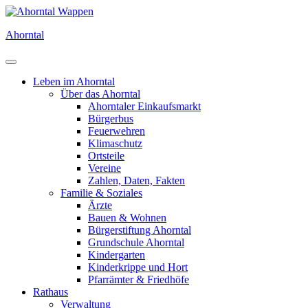
Direkt
zum
Ahorntal
Inhalt
Leben im Ahorntal
Über das Ahorntal
Ahorntaler Einkaufsmarkt
Bürgerbus
Feuerwehren
Klimaschutz
Ortsteile
Vereine
Zahlen, Daten, Fakten
Familie & Soziales
Ärzte
Bauen & Wohnen
Bürgerstiftung Ahorntal
Grundschule Ahorntal
Kindergarten
Kinderkrippe und Hort
Pfarrämter & Friedhöfe
Rathaus
Verwaltung