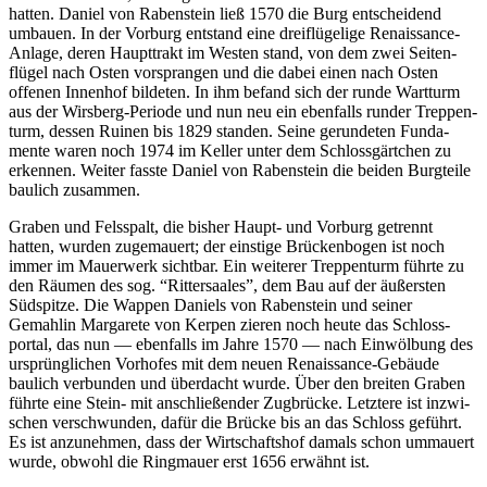
hatten. Daniel von Raben­stein ließ 1570 die Burg entschei­dend
umbauen. In der Vorburg entstand eine drei­flü­ge­lige Renais­sance-
Anlage, deren Haupt­trakt im Westen stand, von dem zwei Seiten­
flügel nach Osten vorsprangen und die dabei einen nach Osten
offenen Innenhof bildeten. In ihm befand sich der runde Wart­turm
aus der Wirs­berg-Periode und nun neu ein eben­falls runder Trep­pen­
turm, dessen Ruinen bis 1829 standen. Seine gerun­deten Funda­
mente waren noch 1974 im Keller unter dem Schloss­gärt­chen zu
erkennen. Weiter fasste Daniel von Raben­stein die beiden Burg­teile
baulich zusammen.
Graben und Fels­spalt, die bisher Haupt- und Vorburg getrennt
hatten, wurden zuge­mauert; der eins­tige Brücken­bogen ist noch
immer im Mauer­werk sichtbar. Ein weiterer Trep­pen­turm führte zu
den Räumen des sog. “Ritter­saales”, dem Bau auf der äußersten
Südspitze. Die Wappen Daniels von Raben­stein und seiner
Gemahlin Marga­rete von Kerpen zieren noch heute das Schloss­
portal, das nun — eben­falls im Jahre 1570 — nach Einwöl­bung des
ursprüng­li­chen Vorhofes mit dem neuen Renais­sance-Gebäude
baulich verbunden und über­dacht wurde. Über den breiten Graben
führte eine Stein- mit anschlie­ßender Zugbrücke. Letz­tere ist inzwi­
schen verschwunden, dafür die Brücke bis an das Schloss geführt.
Es ist anzu­nehmen, dass der Wirt­schaftshof damals schon ummauert
wurde, obwohl die Ring­mauer erst 1656 erwähnt ist.