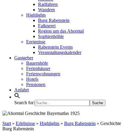
Radfahren
Wandern
Highlights
Burg Rabenstein
Falknerei
Region um das Ahorntal
Sophienhöhle
Ereignisse
Rabenstein Events
Veranstaltungskalender
Gastgeber
Bauernhöfe
Ferienhäuser
Ferienwohnungen
Hotels
Pensionen
Anfahrt
Search for:
Start
»
Erlebnisse
»
Highlights
»
Burg Rabenstein
»
Geschichte
Burg Rabenstein