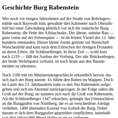
Geschichte Burg Rabenstein
Wer noch vor einigen Jahr­zehnten auf der Straße von Behrin­gers­
mühle nach Bayreuth fuhr, gewahrte drei Kilo­meter nach Oberails­
feld bei einer Talwin­dung plötz­lich vor sich die male­ri­sche Burg
Raben­stein, die Perle des Ails­bach­tales. Der älteste, ruinöse Bau —
ganz vorne auf der Felsen­spitze — ist im letzten Viertel des 12. Jahr­
hun­derts entstanden. Dieser kleine Ansitz gehörte zur Herr­schaft
Waischen­feld und kam nach dem Erlö­schen der dortigen Dynasten
an deren Erben, die Schlüs­sel­berger. In diese Zeit — wohl kurz
nach 1219 — fällt der Ausbau der Vorburg. Der alte Brücken­bogen,
der beide Wehr­bauten verband, ist noch heute aus den Bauele­
menten zu erkennen.
Nach 1188 tritt ein Minis­te­ria­len­ge­schlecht urkund­lich hervor, das
sich nach der Burg nannte. Es führte den Raben im Wappen. Doch
im Laufe des 13. Jahr­hun­derts hatte es den Sitz Raben­stein aufge­
geben und sich ins Ahorntal zurück­ge­zogen. In der Folge saßen die
Groß auf der Burg; sie nannten sich nach ihr Groß von Raben­stein.
Als die Schlüs­sel­berger 1347 erlo­schen, gelangte das Felsen­schloss
an die Burg­grafen von Nürn­berg, die es an verschie­dene Adelige
verliehen. 1400 über­nahm Konrad von Aufseß die Burg. Dabei
musste er sich dem Burg­grafen gegen­über verpflichten, inner­halb
von drei Jahren 900 Pfund Heller in sie zu verbauen.