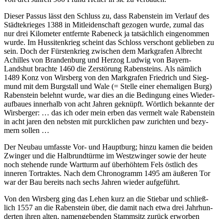
Dieser Passus lässt den Schluss zu, dass Raben­stein im Verlauf des
Städ­te­krieges 1388 in Mitlei­den­schaft gezogen wurde, zumal das
nur drei Kilo­meter entfernte Rabeneck ja tatsäch­lich einge­nommen
wurde. Im Hussi­ten­krieg scheint das Schloss verschont geblieben zu
sein. Doch der Fürs­ten­krieg zwischen dem Mark­grafen Albrecht
Achilles von Bran­den­burg und Herzog Ludwig von Bayern-
Landshut brachte 1460 die Zerstö­rung Raben­steins. Als nämlich
1489 Konz von Wirs­berg von den Mark­grafen Fried­rich und Sieg­
mund mit dem Burg­stall und Wale (= Stelle einer ehema­ligen Burg)
Raben­stein belehnt wurde, war dies an die Bedin­gung eines Wieder­
auf­baues inner­halb von acht Jahren geknüpft. Wört­lich bekannte der
Wirs­berger: … das ich oder mein erben das vermelt wale Raben­stein
in acht jaren den nebsten mit purck­li­chen paw zurichten und bezy­
mern sollen …
Der Neubau umfasste Vor- und Haupt­burg; hinzu kamen die beiden
Zwinger und die Halb­rund­türme im West­zwinger sowie der heute
noch stehende runde Wart­turm auf über­höhtem Fels östlich des
inneren Tortraktes. Nach dem Chro­no­gramm 1495 am äußeren Tor
war der Bau bereits nach sechs Jahren wieder aufgeführt.
Von den Wirs­berg ging das Lehen kurz an die Stiebar und schließ­
lich 1557 an die Raben­stein über, die damit nach etwa drei Jahr­hun­
derten ihren alten, namen­ge­benden Stamm­sitz zurück erworben