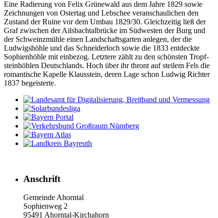
Eine Radie­rung von Felix Grüne­wald aus dem Jahre 1829 sowie
Zeich­nungen von Ostertag und Lebschee veran­schau­li­chen den
Zustand der Ruine vor dem Umbau 1829/30. Gleich­zeitig ließ der
Graf zwischen der Ails­bach­tal­brücke im Südwesten der Burg und
der Schweinz­mühle einen Land­schafts­garten anlegen, der die
Ludwigs­höhle und das Schnei­der­loch sowie die 1833 entdeckte
Sophien­höhle mit einbezog. Letz­tere zählt zu den schönsten Tropf­
stein­höhlen Deutsch­lands. Hoch über ihr thront auf steilem Fels die
roman­ti­sche Kapelle Klaus­stein, deren Lage schon Ludwig Richter
1837 begeisterte.
Anschrift
Gemeinde Ahorntal
Sophienweg 2
95491 Ahorntal-Kirchahorn