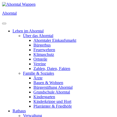
Direkt
zum
Ahorntal
Inhalt
Leben im Ahorntal
Über das Ahorntal
Ahorntaler Einkaufsmarkt
Bürgerbus
Feuerwehren
Klimaschutz
Ortsteile
Vereine
Zahlen, Daten, Fakten
Familie & Soziales
Ärzte
Bauen & Wohnen
Bürgerstiftung Ahorntal
Grundschule Ahorntal
Kindergarten
Kinderkrippe und Hort
Pfarrämter & Friedhöfe
Rathaus
Verwaltung