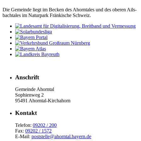
Die Gemeinde liegt im Becken des Ahorn­tales und des oberen Ails­
bach­tales im Natur­park Frän­ki­sche Schweiz.
Anschrift
Gemeinde Ahorntal
Sophienweg 2
95491 Ahorntal-Kirchahorn
Kont­akt
Telefon:
09202 / 200
Fax:
09202 / 1572
E-Mail:
poststelle@ahorntal.bayern.de