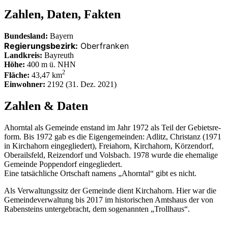
Zahlen, Daten, Fakten
Bundesland:
Bayern
Regierungsbezirk:
Oberfranken
Landkreis:
Bayreuth
Höhe:
400 m ü. NHN
2
Fläche:
43,47 km
Einwohner:
2192 (31. Dez. 2021)
Zahlen & Daten
Ahorntal als Gemeinde enstand im Jahr 1972 als Teil der Gebiets­re­
form.
Bis 1972 gab es die Eigen­ge­meinden: Adlitz, Christanz (1971
in Kirch­ahorn einge­glie­dert), Frei­ahorn, Kirch­ahorn, Körzen­dorf,
Oberails­feld, Reizen­dorf und Vols­bach. 1978 wurde die ehema­lige
Gemeinde Poppen­dorf eingegliedert.
Eine tatsäch­liche Ortschaft namens „Ahorntal“ gibt es nicht.
Als Verwal­tungs­sitz der Gemeinde dient Kirch­ahorn. Hier war die
Gemein­de­ver­wal­tung bis 2017 im histo­ri­schen Amts­haus der von
Raben­steins unter­ge­bracht, dem soge­nannten „Troll­haus“.