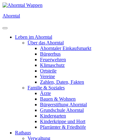
Direkt
zum
Ahorntal
Inhalt
Leben im Ahorntal
Über das Ahorntal
Ahorntaler Einkaufsmarkt
Bürgerbus
Feuerwehren
Klimaschutz
Ortsteile
Vereine
Zahlen, Daten, Fakten
Familie & Soziales
Ärzte
Bauen & Wohnen
Bürgerstiftung Ahorntal
Grundschule Ahorntal
Kindergarten
Kinderkrippe und Hort
Pfarrämter & Friedhöfe
Rathaus
Verwaltung