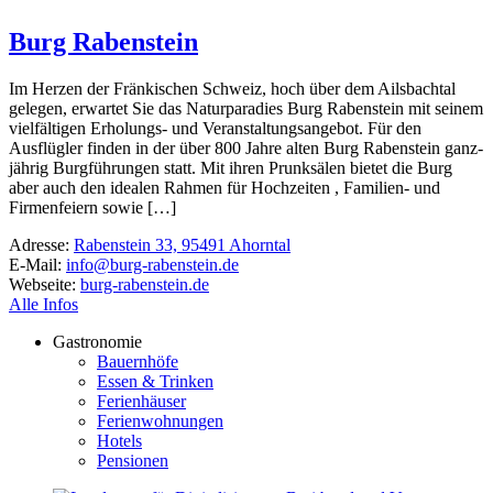
Burg Rabenstein
Im Herzen der Frän­ki­schen Schweiz, hoch über dem Ails­bachtal
gelegen, erwartet Sie das Natur­pa­ra­dies Burg Raben­stein mit seinem
viel­fäl­tigen Erho­­lungs- und Veran­stal­tungs­an­gebot. Für den
Ausflügler finden in der über 800 Jahre alten Burg Raben­stein ganz­
jährig Burg­füh­rungen statt. Mit ihren Prunk­sälen bietet die Burg
aber auch den idealen Rahmen für Hoch­zeiten , Fami­­lien- und
Firmen­feiern sowie […]
Adresse:
Rabenstein 33, 95491 Ahorntal
E-Mail:
info@burg-rabenstein.de
Webseite:
burg-rabenstein.de
Alle Infos
Gastronomie
Bauernhöfe
Essen & Trinken
Ferienhäuser
Ferienwohnungen
Hotels
Pensionen