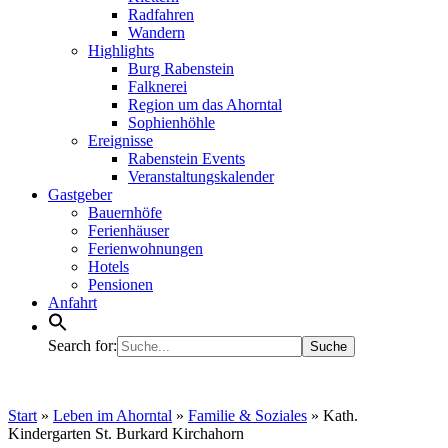
Radfahren
Wandern
Highlights
Burg Rabenstein
Falknerei
Region um das Ahorntal
Sophienhöhle
Ereignisse
Rabenstein Events
Veranstaltungskalender
Gastgeber
Bauernhöfe
Ferienhäuser
Ferienwohnungen
Hotels
Pensionen
Anfahrt
Search for:
Start
»
Leben im Ahorntal
»
Familie & Soziales
»
Kath.
Kindergarten St. Burkard Kirchahorn