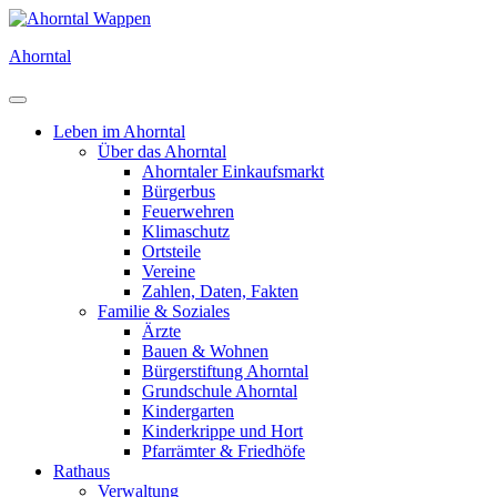
Direkt
zum
Ahorntal
Inhalt
Leben im Ahorntal
Über das Ahorntal
Ahorntaler Einkaufsmarkt
Bürgerbus
Feuerwehren
Klimaschutz
Ortsteile
Vereine
Zahlen, Daten, Fakten
Familie & Soziales
Ärzte
Bauen & Wohnen
Bürgerstiftung Ahorntal
Grundschule Ahorntal
Kindergarten
Kinderkrippe und Hort
Pfarrämter & Friedhöfe
Rathaus
Verwaltung