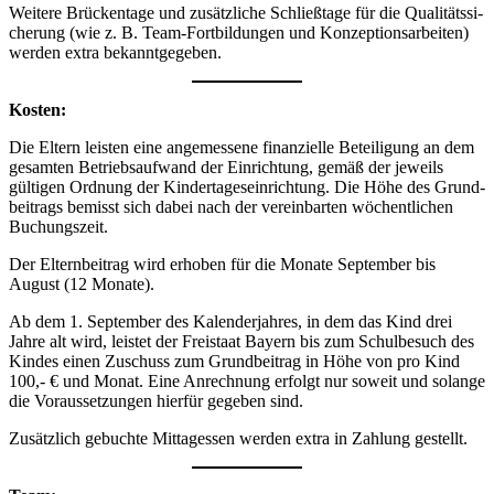
Weitere Brücken­tage und zusätz­liche Schließ­tage für die Quali­täts­si­
che­rung (wie z. B. Team-Fort­bil­dungen und Konzep­ti­ons­ar­beiten)
werden extra bekanntgegeben.
Kosten:
Die Eltern leisten eine ange­mes­sene finan­zi­elle Betei­li­gung an dem
gesamten Betriebs­auf­wand der Einrich­tung, gemäß der jeweils
gültigen Ordnung der Kinder­ta­ges­ein­rich­tung. Die Höhe des Grund­
bei­trags bemisst sich dabei nach der verein­barten wöchent­li­chen
Buchungszeit.
Der Eltern­bei­trag wird erhoben für die Monate September bis
August (12 Monate).
Ab dem 1. September des Kalen­der­jahres, in dem das Kind drei
Jahre alt wird, leistet der Frei­staat Bayern bis zum Schul­be­such des
Kindes einen Zuschuss zum Grund­bei­trag in Höhe von pro Kind
100,- € und Monat. Eine Anrech­nung erfolgt nur soweit und solange
die Voraus­set­zungen hierfür gegeben sind.
Zusätz­lich gebuchte Mittag­essen werden extra in Zahlung gestellt.