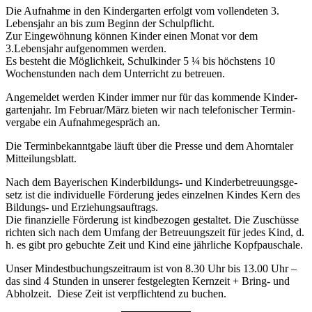
Die Aufnahme in den Kinder­garten erfolgt vom voll­endeten 3.
Lebens­jahr an bis zum Beginn der Schul­pflicht.
Zur Einge­wöh­nung können Kinder einen Monat vor dem
3.Lebensjahr aufge­nommen werden.
Es besteht die Möglich­keit, Schul­kinder 5 ¼ bis höchs­tens 10
Wochen­stunden nach dem Unter­richt zu betreuen.
Ange­meldet werden Kinder immer nur für das kommende Kinder­
gar­ten­jahr. Im Februar/März bieten wir nach tele­fo­ni­scher Termin­
ver­gabe ein Aufnah­me­ge­spräch an.
Die Termin­be­kannt­gabe läuft über die Presse und dem Ahorn­taler
Mitteilungsblatt.
Nach dem Baye­ri­schen Kinder­bil­dungs- und Kinder­be­treu­ungs­ge­
setz ist die indi­vi­du­elle Förde­rung jedes einzelnen Kindes Kern des
Bildungs- und Erzie­hungs­auf­trags.
Die finan­zi­elle Förde­rung ist kind­be­zogen gestaltet. Die Zuschüsse
richten sich nach dem Umfang der Betreu­ungs­zeit für jedes Kind, d.
h. es gibt pro gebuchte Zeit und Kind eine jähr­liche Kopfpauschale.
Unser Mindest­bu­chungs­zeit­raum ist von 8.30 Uhr bis 13.00 Uhr –
das sind 4 Stunden in unserer fest­ge­legten Kern­zeit + Bring- und
Abhol­zeit. Diese Zeit ist verpflich­tend zu buchen.