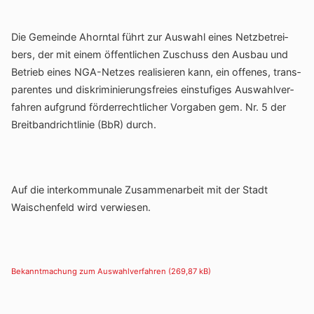
Die Gemeinde Ahorntal führt zur Auswahl eines Netz­be­trei­
bers, der mit einem öffent­li­chen Zuschuss den Ausbau und
Betrieb eines NGA-Netzes reali­sieren kann, ein offenes, trans­
pa­rentes und diskri­mi­nie­rungs­freies einstu­figes Auswahl­ver­
fahren aufgrund förder­recht­li­cher Vorgaben gem. Nr. 5 der
Breit­band­richt­linie (BbR) durch.
Auf die inter­kom­mu­nale Zusam­men­ar­beit mit der Stadt
Waischen­feld wird verwiesen.
Bekannt­ma­chung zum Auswahl­ver­fahren