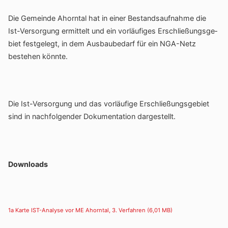
Die Gemeinde Ahorntal hat in einer Bestands­auf­nahme die
Ist-Versor­gung ermit­telt und ein vorläu­figes Erschlie­ßungs­ge­
biet fest­ge­legt, in dem Ausbau­be­darf für ein NGA-Netz
bestehen könnte.
Die Ist-Versor­gung und das vorläu­fige Erschlie­ßungs­ge­biet
sind in nach­fol­gender Doku­men­ta­tion dargestellt.
Down­loads
1a Karte IST-Analyse vor ME Ahorntal, 3. Verfahren