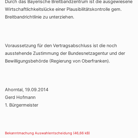
Durch das Baye­ri­sche Breit­band­zen­trum ist die ausge­wie­sene
Wirt­schaft­lich­keits­lücke einer Plau­si­bi­li­täts­kon­trolle gem.
Breit­band­richt­linie zu unterziehen.
Voraus­set­zung für den Vertrags­ab­schluss ist die noch
ausste­hende Zustim­mung der Bundes­netz­agentur und der
Bewil­li­gungs­be­hörde (Regie­rung von Oberfranken).
Ahorntal, 19.09.2014
Gerd Hofmann
1. Bürger­meister
Bekannt­ma­chung Auswahl­ent­schei­dung