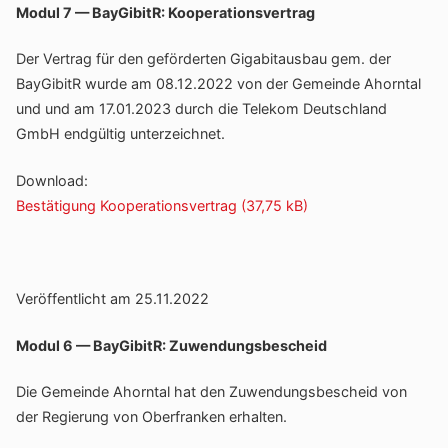
Modul 7 — BayGi­bitR: Kooperationsvertrag
Der Vertrag für den geför­derten Giga­bit­ausbau gem. der
BayGi­bitR wurde am 08.12.2022 von der Gemeinde Ahorntal
und und am 17.01.2023 durch die Telekom Deutsch­land
GmbH endgültig unterzeichnet.
Down­load:
Bestä­ti­gung Kooperationsvertrag
Veröf­fent­licht am 25.11.2022
Modul 6 — BayGi­bitR: Zuwendungsbescheid
Die Gemeinde Ahorntal hat den Zuwen­dungs­be­scheid von
der Regie­rung von Ober­franken erhalten.