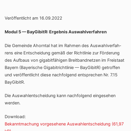
Veröf­fent­licht am 16.09.2022
Modul 5 — BayGi­bitR: Ergebnis Auswahlverfahren
Die Gemeinde Ahorntal hat im Rahmen des Auswahl­ver­fah­
rens eine Entschei­dung gemäß der Richt­linie zur Förde­rung
des Aufbaus von giga­bit­fä­higen Breit­band­netzen im Frei­staat
Bayern (Baye­ri­sche Giga­bi­t­richt­linie — BayGi­bitR) getroffen
und veröf­fent­licht diese nach­fol­gend entspre­chen Nr. 7.15
BayGibitR.
Die Auswahl­ent­schei­dung kann nach­fol­gend einge­sehen
werden.
Down­load:
Bekannt­ma­chung vorge­se­hene Auswahlentscheidung