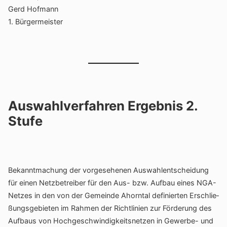
Gerd Hofmann
1. Bürger­meister
Auswahlverfahren Ergebnis 2.
Stufe
Bekannt­ma­chung der vorge­se­henen Auswahl­ent­schei­dung
für einen Netz­be­treiber für den Aus- bzw. Aufbau eines NGA-
Netzes in den von der Gemeinde Ahorntal defi­nierten Erschlie­
ßungs­ge­bieten im Rahmen der Richt­li­nien zur Förde­rung des
Aufbaus von Hoch­ge­schwin­dig­keits­netzen in Gewerbe- und