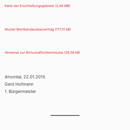
Karte der Erschlie­ßungs­ge­biete
Muster Breit­band­aus­bau­ver­trag
Hinweise zur Wirt­schaft­lich­keits­lücke
Ahorntal, 22.01.2015
Gerd Hofmann
1. Bürger­meister