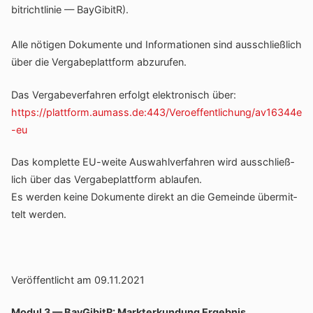
bi­t­richt­linie — BayGi­bitR).
Alle nötigen Doku­mente und Infor­ma­tionen sind ausschließ­lich
über die Verga­be­platt­form abzurufen.
Das Verga­be­ver­fahren erfolgt elek­tro­nisch über:
https://plattform.aumass.de:443/Veroeffentlichung/av16344e
-eu
Das komplette EU-weite Auswahl­ver­fahren wird ausschließ­
lich über das Verga­be­platt­form ablaufen.
Es werden keine Doku­mente direkt an die Gemeinde über­mit­
telt werden.
Veröf­fent­licht am 09.11.2021
Modul 3 — BayGi­bitR: Markt­er­kun­dung Ergebnis