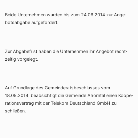
Beide Unter­nehmen wurden bis zum 24.06.2014 zur Ange­
bots­ab­gabe aufgefordert.
Zur Abga­be­frist haben die Unter­nehmen ihr Angebot recht­
zeitig vorgelegt.
Auf Grund­lage des Gemein­de­rats­be­schlusses vom
18.09.2014, beab­sich­tigt die Gemeinde Ahorntal einen Koope­
ra­ti­ons­ver­trag mit der Telekom Deutsch­land GmbH zu
schließen.