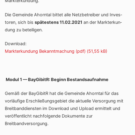
Markterkundung.
Die Gemeinde Ahorntal bittet alle Netz­be­treiber und Inves­
toren, sich bis
spätes­tens 11.02.2021
an der Markt­er­kun­
dung zu beteiligen.
Down­load:
Markt­er­kun­dung Bekannt­ma­chung (pdf)
Modul 1 — BayGi­bitR: Beginn Bestandsaufnahme
Gemäß der BayGi­bitR hat die Gemeinde Ahorntal für das
vorläu­fige Erschlie­ßungs­ge­biet die aktu­elle Versor­gung mit
Breit­band­diensten im Down­load und Upload ermit­telt und
veröf­fent­licht nach­fol­gende Doku­mente zur
Breitbandversorgung.