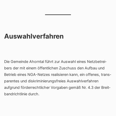
​​Auswahlverfahren
Die Gemeinde Ahorntal führt zur Auswahl eines Netz­be­trei­
bers der mit einem öffent­li­chen Zuschuss den Aufbau und
Betrieb eines NGA-Netzes reali­sieren kann, ein offenes, trans­
pa­rentes und diskri­mi­nie­rungs­freies Auswahl­ver­fahren
aufgrund förder­recht­li­cher Vorgaben gemäß Nr. 4.3 der Breit­
band­richt­linie durch.