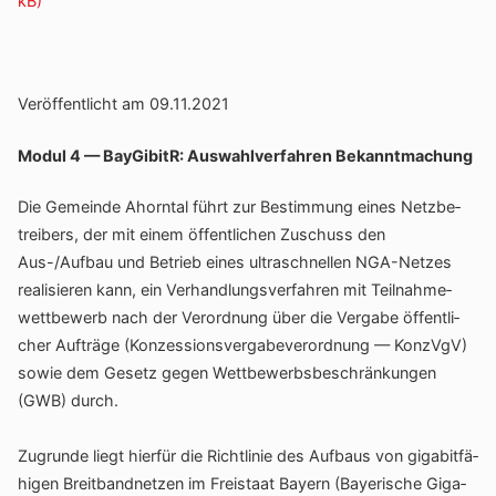
Veröf­fent­licht am 09.11.2021
Modul 4 — BayGi­bitR: Auswahl­ver­fahren Bekanntmachung
Die Gemeinde Ahorntal führt zur Bestim­mung eines Netz­be­
trei­bers, der mit einem öffent­li­chen Zuschuss den
Aus-/Aufbau und Betrieb eines ultra­schnellen NGA-Netzes
reali­sieren kann, ein Verhand­lungs­ver­fahren mit Teil­nah­me­
wett­be­werb nach der Verord­nung über die Vergabe öffent­li­
cher Aufträge (Konzes­si­ons­ver­ga­be­ver­ord­nung — KonzVgV)
sowie dem Gesetz gegen Wett­be­werbs­be­schrän­kungen
(GWB) durch.
Zugrunde liegt hierfür die Richt­linie des Aufbaus von giga­bit­fä­
higen Breit­band­netzen im Frei­staat Bayern (Baye­ri­sche Giga­