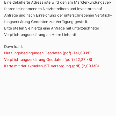
Eine detail­lierte Adress­liste wird den am Markt­er­kun­dungs­ver­
fahren teil­neh­menden Netz­be­trei­bern und Inves­toren auf
Anfrage und nach Einrei­chung der unter­schrie­benen Verpflich­
tungs­er­klä­rung Geodaten zur Verfü­gung gestellt.
Bitte stellen Sie hierzu eine Anfrage mit unter­zeich­neter
Verpflich­tungs­er­klä­rung an Herrn Linhardt.
Down­load:
Nutzungs­be­din­gungen Geodaten (pdf)
Verpflichtungserklärung Geodaten (pdf)
Karte mit der aktu­ellen IST-Versor­gung (pdf)