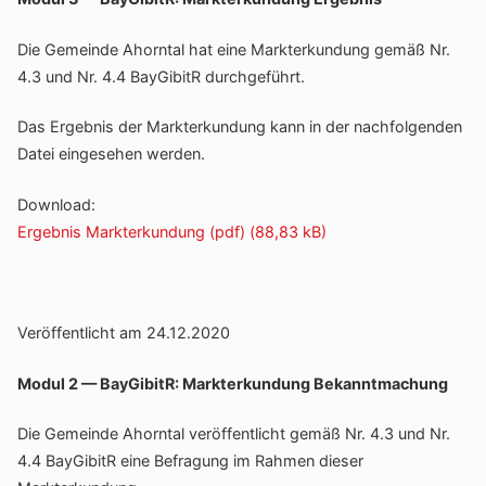
Die Gemeinde Ahorntal hat eine Markt­er­kun­dung gemäß Nr.
4.3 und Nr. 4.4 BayGi­bitR durchgeführt.
Das Ergebnis der Markt­er­kun­dung kann in der nach­fol­genden
Datei einge­sehen werden.
Down­load:
Ergebnis Markt­er­kun­dung (pdf)
Veröf­fent­licht am 24.12.2020
Modul 2 — BayGi­bitR: Markt­er­kun­dung Bekanntmachung
Die Gemeinde Ahorntal veröf­fent­licht gemäß Nr. 4.3 und Nr.
4.4 BayGi­bitR eine Befra­gung im Rahmen dieser