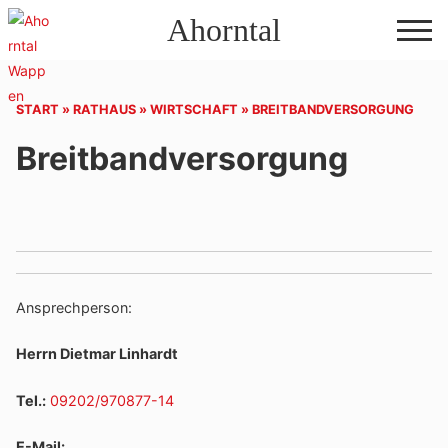
Direkt
Ahorntal
zum
Inhalt
START
»
RATHAUS
»
WIRTSCHAFT
»
BREITBANDVERSORGUNG
Breitbandversorgung
Ansprechperson:
Herrn Dietmar Linhardt
Tel.:
09202/970877-14
E-Mail: