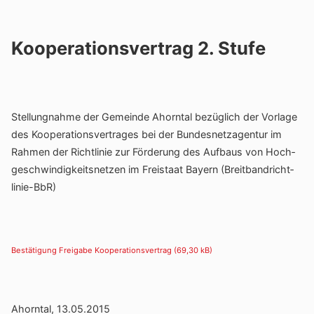
Kooperationsvertrag 2. Stufe
Stel­lung­nahme der Gemeinde Ahorntal bezüg­lich der Vorlage
des Koope­ra­ti­ons­ver­trages bei der Bundes­netz­agentur im
Rahmen der Richt­linie zur Förde­rung des Aufbaus von Hoch­
ge­schwin­dig­keits­netzen im Frei­staat Bayern (Breit­band­richt­
linie-BbR)
Bestä­ti­gung Frei­gabe Koope­ra­ti­ons­ver­trag
Ahorntal, 13.05.2015