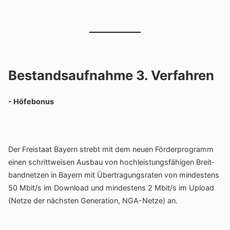
Bestandsaufnahme 3. Verfahren
- Höfe­bonus
Der Frei­staat Bayern strebt mit dem neuen Förder­pro­gramm
einen schritt­weisen Ausbau von hoch­leis­tungs­fä­higen Breit­
band­netzen in Bayern mit Über­tra­gungs­raten von mindes­tens
50 Mbit/s im Down­load und mindes­tens 2 Mbit/s im Upload
(Netze der nächsten Gene­ra­tion, NGA-Netze) an.