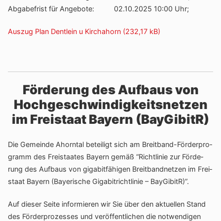
Abga­be­frist für Ange­bote: 02.10.2025 10:00 Uhr;
Auszug Plan Dent­lein u Kirchahorn
Förderung des Aufbaus von
Hochgeschwindigkeitsnetzen
im Freistaat Bayern (BayGibitR)
Die Gemeinde Ahorntal betei­ligt sich am Breit­band-Förder­pro­
gramm des Frei­staates Bayern gemäß “Richt­linie zur Förde­
rung des Aufbaus von giga­bit­fä­higen Breit­band­netzen im Frei­
staat Bayern (Baye­ri­sche Giga­bi­t­richt­linie – BayGibitR)”.
Auf dieser Seite infor­mieren wir Sie über den aktu­ellen Stand
des Förder­pro­zesses und veröf­fent­li­chen die notwen­digen