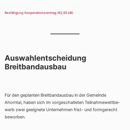
Bestä­ti­gung Koope­ra­ti­ons­ver­trag
Auswahlentscheidung
Breitbandausbau
Für den geplanten Breit­band­ausbau in der Gemeinde
Ahorntal, haben sich im vorge­schal­teten Teil­nah­me­wett­be­
werb zwei geeig­nete Unter­nehmen frist- und form­ge­recht
beworben.