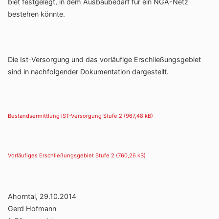
biet fest­ge­legt, in dem Ausbau­be­darf für ein NGA-Netz
bestehen könnte.
Die Ist-Versor­gung und das vorläu­fige Erschlie­ßungs­ge­biet
sind in nach­fol­gender Doku­men­ta­tion dargestellt.
Bestand­ser­mitt­lung IST-Versor­gung Stufe 2
Vorläu­figes Erschlie­ßungs­ge­biet Stufe 2
Ahorntal, 29.10.2014
Gerd Hofmann