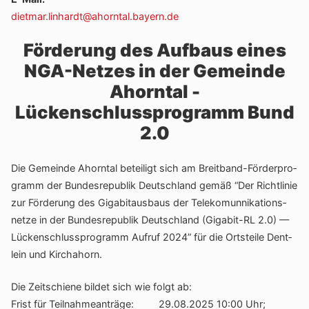
dietmar.linhardt@ahorntal.bayern.de
Förderung des Aufbaus eines
NGA-Netzes in der Gemeinde
Ahorntal -
Lückenschlussprogramm Bund
2.0
Die Gemeinde Ahorntal betei­ligt sich am Breit­band-Förder­pro­
gramm der Bundes­re­pu­blik Deutsch­land gemäß “Der Richt­linie
zur Förde­rung des Giga­bit­aus­baus der Tele­komun­ni­ka­ti­ons­
netze in der Bundes­re­pu­blik Deutsch­land (Gigabit-RL 2.0) —
Lücken­schluss­pro­gramm Aufruf 2024” für die Orts­teile Dent­
lein und Kirchahorn.
Die Zeit­schiene bildet sich wie folgt ab:
Frist für Teil­nah­me­an­träge: 29.08.2025 10:00 Uhr;