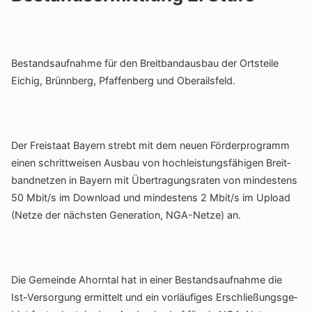
Bestands­auf­nahme für den Breit­band­ausbau der Orts­teile
Eichig, Brünn­berg, Pfaf­fen­berg und Oberailsfeld.
Der Frei­staat Bayern strebt mit dem neuen Förder­pro­gramm
einen schritt­weisen Ausbau von hoch­leis­tungs­fä­higen Breit­
band­netzen in Bayern mit Über­tra­gungs­raten von mindes­tens
50 Mbit/s im Down­load und mindes­tens 2 Mbit/s im Upload
(Netze der nächsten Gene­ra­tion, NGA-Netze) an.
Die Gemeinde Ahorntal hat in einer Bestands­auf­nahme die
Ist-Versor­gung ermit­telt und ein vorläu­figes Erschlie­ßungs­ge­