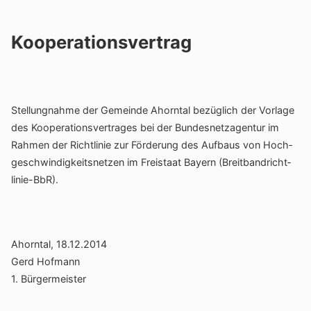
Kooperationsvertrag
Stel­lung­nahme der Gemeinde Ahorntal bezüg­lich der Vorlage
des Koope­ra­ti­ons­ver­trages bei der Bundes­netz­agentur im
Rahmen der Richt­linie zur Förde­rung des Aufbaus von Hoch­
ge­schwin­dig­keits­netzen im Frei­staat Bayern (Breit­band­richt­
linie-BbR).
Ahorntal, 18.12.2014
Gerd Hofmann
1. Bürger­meister