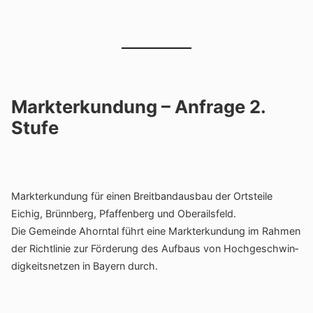
Markterkundung – Anfrage 2.
Stufe
Markt­er­kun­dung für einen Breit­band­ausbau der Orts­teile
Eichig, Brünn­berg, Pfaf­fen­berg und Oberails­feld.
Die Gemeinde Ahorntal führt eine Markt­er­kun­dung im Rahmen
der Richt­linie zur Förde­rung des Aufbaus von Hoch­ge­schwin­
dig­keits­netzen in Bayern durch.