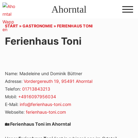
Direkt
Ahorntal
zum
Inhalt
START
»
GASTRONOMIE
»
FERIENHAUS TONI
Ferienhaus Toni
Name:
Madeleine und Dominik Büttner
Adresse:
Vordergereuth 19, 95491 Ahorntal
Telefon:
01713843213
Mobil:
+4916097956034
E-Mail:
info@ferienhaus-toni.com
Webseite:
ferienhaus-toni.com
🏡
Feri­en­haus Toni im Ahorntal