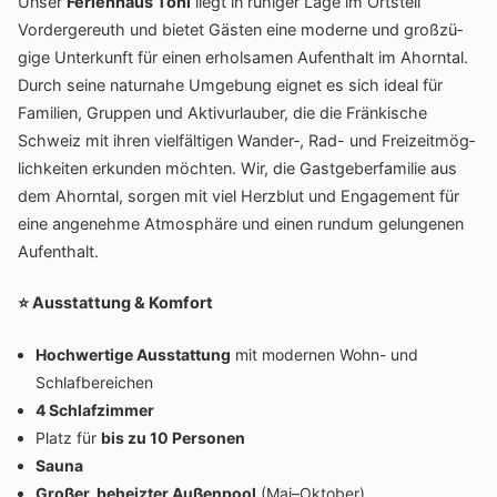
Unser
Feri­en­haus Toni
liegt in ruhiger Lage im Orts­teil
Vorder­ge­reuth und bietet Gästen eine moderne und groß­zü­
gige Unter­kunft für einen erhol­samen Aufent­halt im Ahorntal.
Durch seine natur­nahe Umge­bung eignet es sich ideal für
Fami­lien, Gruppen und Aktiv­ur­lauber, die die Frän­ki­sche
Schweiz mit ihren viel­fäl­tigen Wander‑, Rad- und Frei­zeit­mög­
lich­keiten erkunden möchten. Wir, die Gast­ge­ber­fa­milie aus
dem Ahorntal, sorgen mit viel Herz­blut und Enga­ge­ment für
eine ange­nehme Atmo­sphäre und einen rundum gelun­genen
Aufenthalt.
⭐
Ausstat­tung & Komfort
Hoch­wer­tige Ausstat­tung
mit modernen Wohn- und
Schlafbereichen
4 Schlaf­zimmer
Platz für
bis zu 10 Personen
Sauna
Großer, beheizter Außen­pool
(Mai–Oktober)