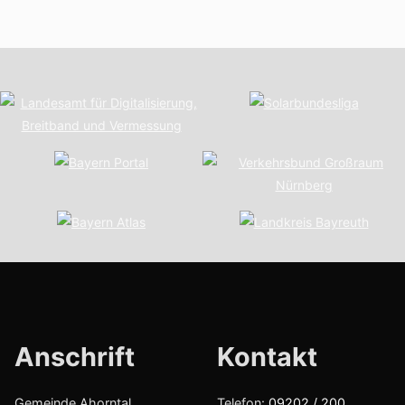
Anschrift
Kont­akt
Gemeinde Ahorntal
Telefon:
09202 / 200