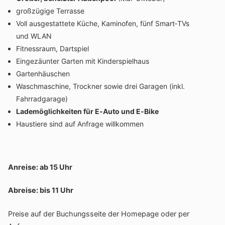
groß­zü­gige Terrasse
Voll ausge­stat­tete Küche, Kamin­ofen, fünf Smart‑TVs
und WLAN
Fitness­raum, Dartspiel
Einge­zäunter Garten mit Kinderspielhaus
Garten­häus­chen
Wasch­ma­schine, Trockner sowie drei Garagen (inkl.
Fahrradgarage)
Lade­mög­lich­keiten für E‑Auto und E‑Bike
Haus­tiere sind auf Anfrage willkommen
Anreise: ab 15 Uhr
Abreise: bis 11 Uhr
Preise auf der Buchungs­seite der Home­page oder per