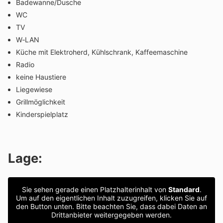
Badewanne/Dusche
WC
TV
W‑LAN
Küche mit Elek­tro­herd, Kühl­schrank, Kaffeemaschine
Radio
keine Haus­tiere
Liege­wiese
Grill­mög­lich­keit
Kinder­spiel­platz
Lage:
Sie sehen gerade einen Platzhalterinhalt von
Standard
.
Um auf den eigentlichen Inhalt zuzugreifen, klicken Sie auf
den Button unten. Bitte beachten Sie, dass dabei Daten an
Drittanbieter weitergegeben werden.