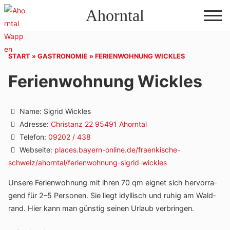
Direkt
Ahorntal
zum
Inhalt
START
»
GASTRONOMIE
»
FERIENWOHNUNG WICKLES
Ferienwohnung Wickles
Name:
Sigrid Wickles
Adresse:
Christanz 22 95491 Ahorntal
Telefon:
09202 / 438
Webseite:
places.bayern-online.de/fraenkische-
schweiz/ahorntal/ferienwohnung-sigrid-wickles
Unsere Feri­en­woh­nung mit ihren 70 qm eignet sich hervor­ra­
gend für 2–5 Personen. Sie liegt idyl­lisch und ruhig am Wald­
rand. Hier kann man günstig seinen Urlaub verbringen.