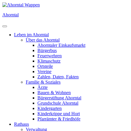
Direkt
zum
Ahorntal
Inhalt
Leben im Ahorntal
Über das Ahorntal
Ahorntaler Einkaufsmarkt
Bürgerbus
Feuerwehren
Klimaschutz
Ortsteile
Vereine
Zahlen, Daten, Fakten
Familie & Soziales
Ärzte
Bauen & Wohnen
Bürgerstiftung Ahorntal
Grundschule Ahorntal
Kindergarten
Kinderkrippe und Hort
Pfarrämter & Friedhöfe
Rathaus
Verwaltung