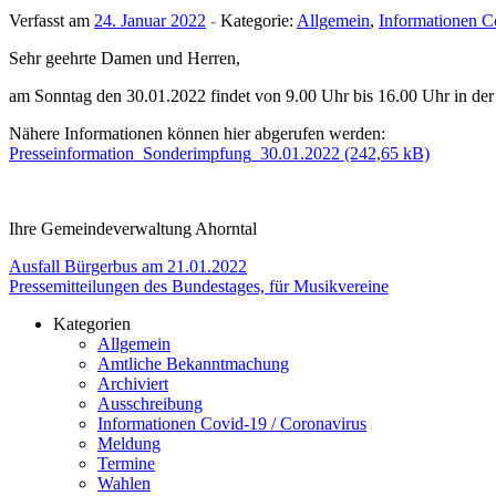
Verfasst am
24. Januar 2022
-
Kategorie:
Allgemein
,
Informationen C
Sehr geehrte Damen und Herren,
am Sonntag den 30.01.2022 findet von 9.00 Uhr bis 16.00 Uhr in der S
Nähere Infor­ma­tionen können hier abge­rufen werden:
Presseinformation_Sonderimpfung_30.01.2022
Ihre Gemein­de­ver­wal­tung Ahorntal
Beitragsnavigation
Ausfall Bürgerbus am 21.01.2022
Pressemitteilungen des Bundestages, für Musikvereine
Kategorien
Allgemein
Amtliche Bekanntmachung
Archiviert
Ausschreibung
Informationen Covid-19 / Coronavirus
Meldung
Termine
Wahlen