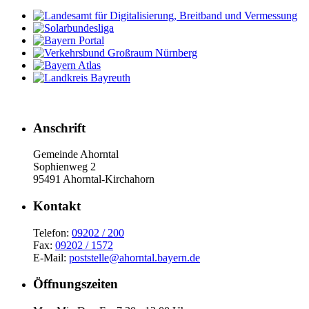
Anschrift
Gemeinde Ahorntal
Sophienweg 2
95491 Ahorntal-Kirchahorn
Kont­akt
Telefon:
09202 / 200
Fax:
09202 / 1572
E-Mail:
poststelle@ahorntal.bayern.de
Öffnungs­zeiten