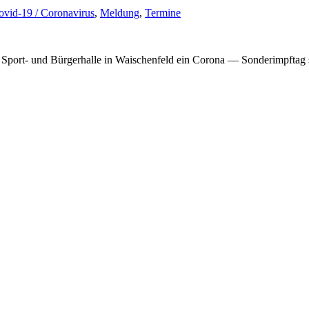
ovid-19 / Coronavirus
,
Meldung
,
Termine
port- und Bürger­halle in Waischen­feld ein Corona — Sonder­impftag s