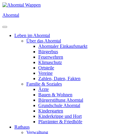
Direkt
zum
Ahorntal
Inhalt
Leben im Ahorntal
Über das Ahorntal
Ahorntaler Einkaufsmarkt
Bürgerbus
Feuerwehren
Klimaschutz
Ortsteile
Vereine
Zahlen, Daten, Fakten
Familie & Soziales
Ärzte
Bauen & Wohnen
Bürgerstiftung Ahorntal
Grundschule Ahorntal
Kindergarten
Kinderkrippe und Hort
Pfarrämter & Friedhöfe
Rathaus
Verwaltung