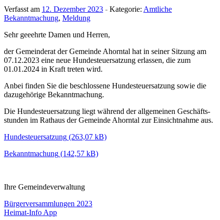
Verfasst am
12. Dezember 2023
-
Kategorie:
Amtliche
Bekanntmachung
,
Meldung
Sehr geeehrte Damen und Herren,
der Gemein­derat der Gemeinde Ahorntal hat in seiner Sitzung am
07.12.2023 eine neue Hunde­steu­er­sat­zung erlassen, die zum
01.01.2024 in Kraft treten wird.
Anbei finden Sie die beschlos­sene Hunde­steu­er­sat­zung sowie die
dazu­ge­hö­rige Bekanntmachung.
Die Hunde­steu­er­sat­zung liegt während der allge­meinen Geschäfts­
stunden im Rathaus der Gemeinde Ahorntal zur Einsicht­nahme aus.
Hunde­steu­er­sat­zung
Bekannt­ma­chung
Ihre Gemein­de­ver­wal­tung
Beitragsnavigation
Bürgerversammlungen 2023
Heimat-Info App