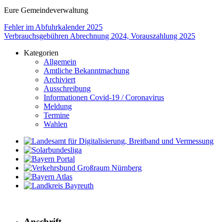
Eure Gemein­de­ver­wal­tung
Beitragsnavigation
Fehler im Abfuhrkalender 2025
Verbrauchsgebühren Abrechnung 2024, Vorauszahlung 2025
Kategorien
Allgemein
Amtliche Bekanntmachung
Archiviert
Ausschreibung
Informationen Covid-19 / Coronavirus
Meldung
Termine
Wahlen
Anschrift