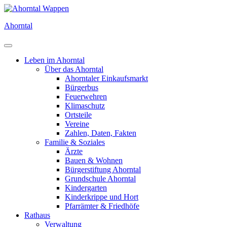
Direkt
zum
Ahorntal
Inhalt
Leben im Ahorntal
Über das Ahorntal
Ahorntaler Einkaufsmarkt
Bürgerbus
Feuerwehren
Klimaschutz
Ortsteile
Vereine
Zahlen, Daten, Fakten
Familie & Soziales
Ärzte
Bauen & Wohnen
Bürgerstiftung Ahorntal
Grundschule Ahorntal
Kindergarten
Kinderkrippe und Hort
Pfarrämter & Friedhöfe
Rathaus
Verwaltung