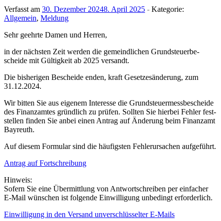
Verfasst am
30. Dezember 2024
8. April 2025
-
Kategorie:
Allgemein
,
Meldung
Sehr geehrte Damen und Herren,
in der nächsten Zeit werden die gemeind­li­chen Grund­steu­er­be­
scheide mit Gültig­keit ab 2025 versandt.
Die bishe­rigen Bescheide enden, kraft Geset­zes­än­de­rung, zum
31.12.2024.
Wir bitten Sie aus eigenem Inter­esse die Grund­steu­er­mess­be­scheide
des Finanz­amtes gründ­lich zu prüfen. Sollten Sie hierbei Fehler fest­
stellen finden Sie anbei einen Antrag auf Ände­rung beim Finanzamt
Bayreuth.
Auf diesem Formular sind die häufigsten Fehler­ur­sa­chen aufgeführt.
Antrag auf Fortschreibung
Hinweis:
Sofern Sie eine Über­mitt­lung von Antwort­schreiben per einfa­cher
E‑Mail wünschen ist folgende Einwil­li­gung unbe­dingt erforderlich.
Einwil­li­gung in den Versand unver­schlüs­selter E‑Mails