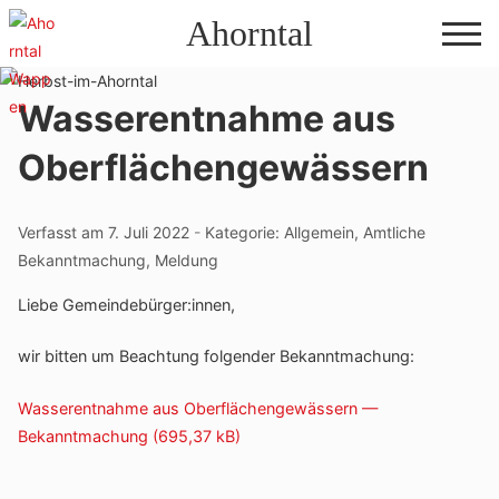
Direkt
Ahorntal
zum
Inhalt
Wasserentnahme aus
Oberflächengewässern
Verfasst am
7. Juli 2022
-
Kategorie:
Allgemein
,
Amtliche
Bekanntmachung
,
Meldung
Liebe Gemeindebürger:innen,
wir bitten um Beach­tung folgender Bekanntmachung:
Wasser­ent­nahme aus Ober­flä­chen­ge­wäs­sern —
Bekanntmachung