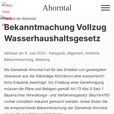
Direkt
Ahorntal
zum
Inhalt
Bekanntmachung Vollzug
Wasserhaushaltsgesetz
Verfasst am
9. Juni 2023
-
Kategorie:
Allgemein
,
Amtliche
Bekanntmachung
,
Meldung
Die Gemeinde Ahorntal hat für das Einleiten von gerei­nigtem
Abwasser aus der Klär­an­lage Kirch­ahorn eine wasser­recht­
liche Erlaubnis bean­tragt. Vor Ertei­lung einer Geneh­mi­gung
müssen die Pläne und Beilagen gemäß Art 73 Abs.5 Satz 1
Baye­ri­sches Verwal­tungs- und Verfah­rens­ge­setz (BayV­wVfG)
vorher orts­üb­lich bekannt gemacht werden. Anbei finden Sie
die entspre­chende Bekannt­ma­chung der Gemeinde Ahorntal